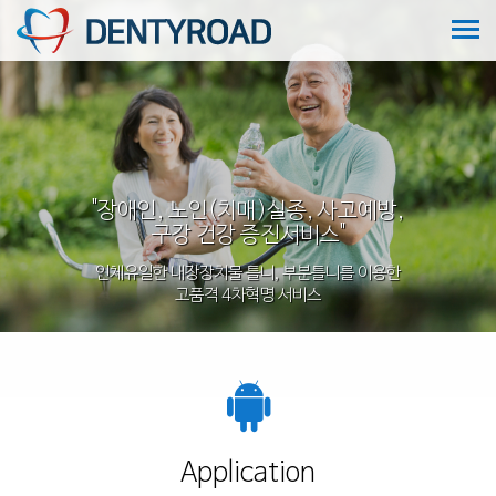
"장애인, 노인(치매)실종, 사고예방,
구강 건강 증진서비스"
인체유일한 내장장치물 틀니, 부분틀니를 이용한
고품격 4차혁명 서비스
Application