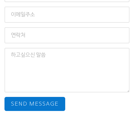
이
메
일
연
주
락
소
처
하
고
싶
으
신
말
씀